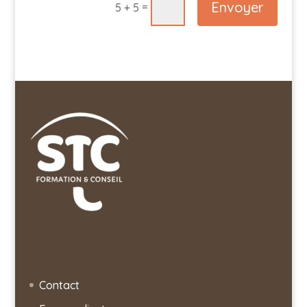
Envoyer
=
5 + 5
Contact