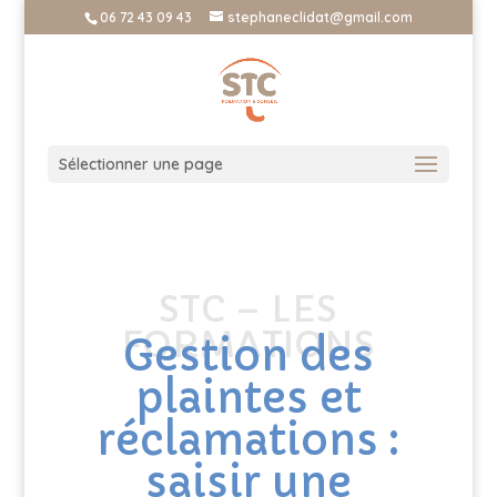
06 72 43 09 43
stephaneclidat@gmail.com
Sélectionner une page
STC – LES
FORMATIONS
Gestion des
plaintes et
réclamations :
saisir une